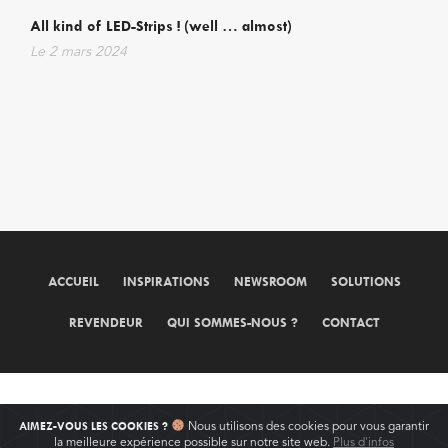
All kind of LED-Strips ! (well … almost)
Le
2 mars 2024
ACCUEIL
INSPIRATIONS
NEWSROOM
SOLUTIONS
REVENDEUR
QUI SOMMES-NOUS ?
CONTACT
©2026 LeDUX · Built with love by
Pi
.
AIMEZ-VOUS LES COOKIES ?
Nous utilisons des cookies pour vous garantir
la meilleure expérience possible sur notre site web.
Plus d'infos